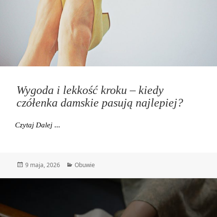
Wygoda i lekkość kroku – kiedy
czółenka damskie pasują najlepiej?
Wygoda I Lekkość Kroku – Kiedy Czółenka Damskie P
Czytaj Dalej
Data
Kategorie
9 maja, 2026
Obuwie
publikacji