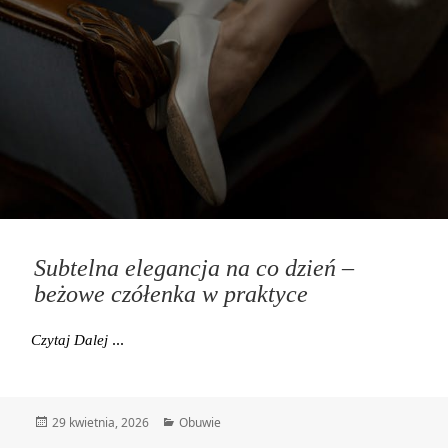
Subtelna elegancja na co dzień –
beżowe czółenka w praktyce
Subtelna Elegancja Na Co Dzień – Beżowe Czółenka
Czytaj Dalej
Data
Kategorie
29 kwietnia, 2026
Obuwie
publikacji