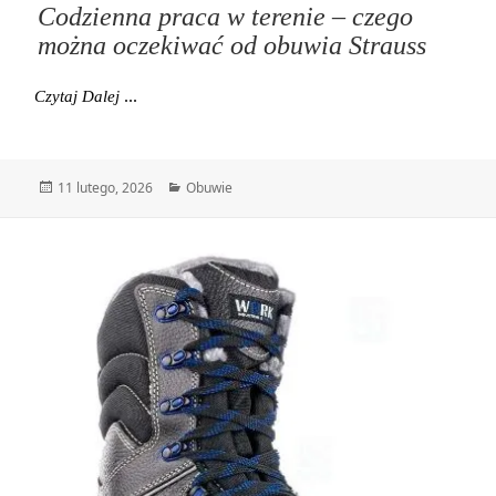
Codzienna praca w terenie – czego
można oczekiwać od obuwia Strauss
Codzienna Praca W Terenie – Czego Można Oczekiw
Czytaj Dalej
Data
Kategorie
11 lutego, 2026
Obuwie
publikacji