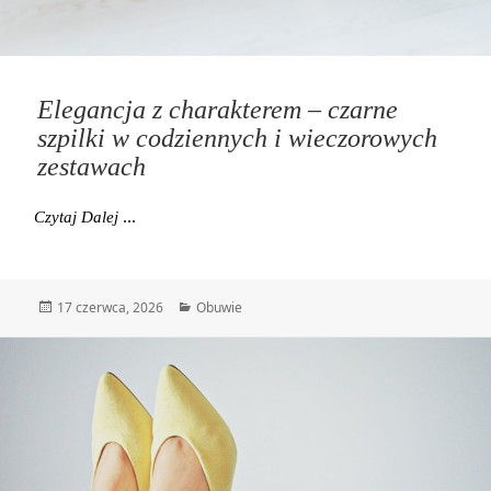
Elegancja z charakterem – czarne
szpilki w codziennych i wieczorowych
zestawach
Elegancja Z Charakterem – Czarne Szpilki W Codzie
Czytaj Dalej
Data
Kategorie
17 czerwca, 2026
Obuwie
publikacji