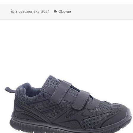
Data
Kategorie
3 października, 2024
Obuwie
publikacji