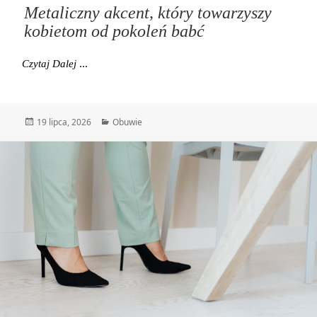
Metaliczny akcent, który towarzyszy
kobietom od pokoleń babć
Metaliczny Akcent, Który Towarzyszy Kobietom Od P
Czytaj Dalej
Data
Kategorie
19 lipca, 2026
Obuwie
publikacji