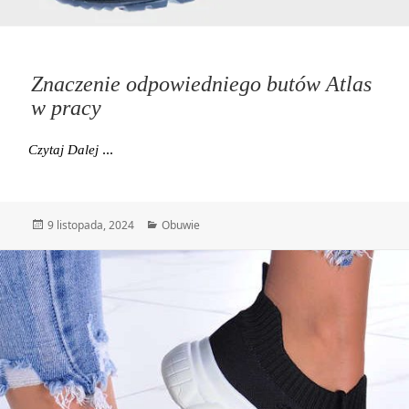
Znaczenie odpowiedniego butów Atlas
w pracy
Znaczenie Odpowiedniego Butów Atlas W Pracy
Czytaj Dalej
Data
Kategorie
9 listopada, 2024
Obuwie
publikacji