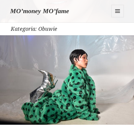
MO’money MO’fame
MENU
I
Kategoria:
Obuwie
WIDGETY