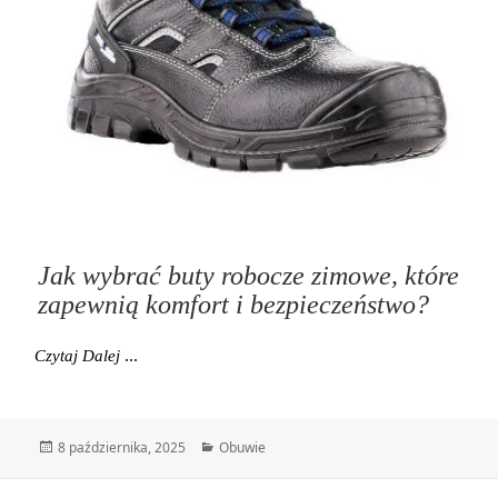
Jak wybrać buty robocze zimowe, które
zapewnią komfort i bezpieczeństwo?
Jak Wybrać Buty Robocze Zimowe, Które Zapewnią K
Czytaj Dalej
Data
Kategorie
8 października, 2025
Obuwie
publikacji