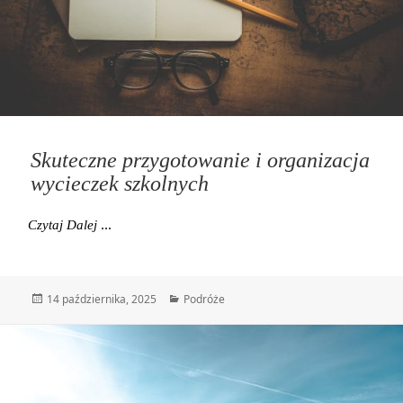
Skuteczne przygotowanie i organizacja
wycieczek szkolnych
Skuteczne Przygotowanie I Organizacja Wycieczek S
Czytaj Dalej
Data
Kategorie
14 października, 2025
Podróże
publikacji