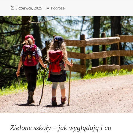
Data
Kategorie
5 czerwca, 2025
Podróże
publikacji
Zielone szkoły – jak wyglądają i co