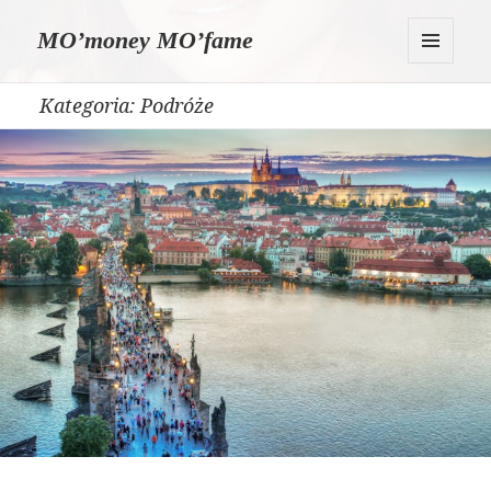
MO’money MO’fame
MENU
I
Kategoria:
Podróże
WIDGETY