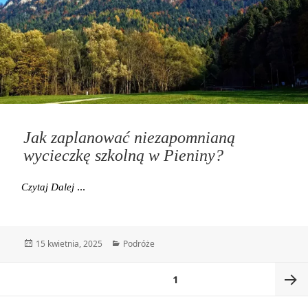
Jak zaplanować niezapomnianą
wycieczkę szkolną w Pieniny?
Jak Zaplanować Niezapomnianą Wycieczkę Szkolną 
Czytaj Dalej
Data
Kategorie
15 kwietnia, 2025
Podróże
publikacji
Stronicowanie
STRONA
1
wpisów