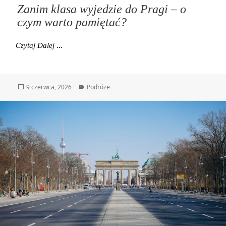
Zanim klasa wyjedzie do Pragi – o
czym warto pamiętać?
Zanim Klasa Wyjedzie Do Pragi – O Czym Warto Pam
Czytaj Dalej
Data
Kategorie
9 czerwca, 2026
Podróże
publikacji