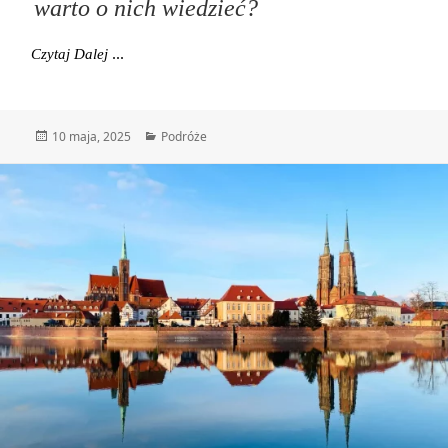
warto o nich wiedzieć?
Zielone Szkoły – Jak Wyglądają I Co Warto O Nich W
Czytaj Dalej
Data
Kategorie
10 maja, 2025
Podróże
publikacji