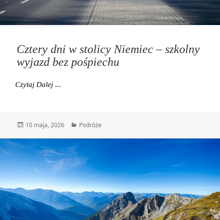
Cztery dni w stolicy Niemiec – szkolny
wyjazd bez pośpiechu
Cztery Dni W Stolicy Niemiec – Szkolny Wyjazd Bez 
Czytaj Dalej
Data
Kategorie
10 maja, 2026
Podróże
publikacji