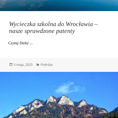
Wycieczka szkolna do Wrocławia –
nasze sprawdzone patenty
Wycieczka Szkolna Do Wrocławia – Nasze Sprawdzon
Czytaj Dalej
Data
Kategorie
5 maja, 2025
Podróże
publikacji