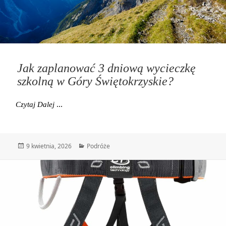
Jak zaplanować 3 dniową wycieczkę
szkolną w Góry Świętokrzyskie?
Jak Zaplanować 3 Dniową Wycieczkę Szkolną W Góry
Czytaj Dalej
Data
Kategorie
9 kwietnia, 2026
Podróże
publikacji