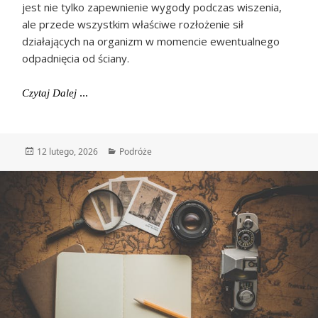
jest nie tylko zapewnienie wygody podczas wiszenia,
ale przede wszystkim właściwe rozłożenie sił
działających na organizm w momencie ewentualnego
odpadnięcia od ściany.
Uprząż Wspinaczkowa – Niezbędnik W Codziennej Pa
Czytaj Dalej
Data
Kategorie
12 lutego, 2026
Podróże
publikacji