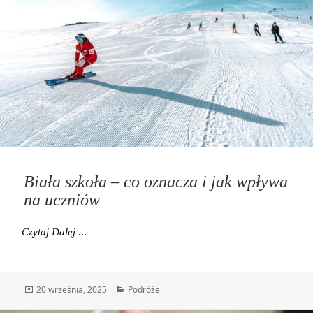
Biała szkoła – co oznacza i jak wpływa
na uczniów
Biała Szkoła – Co Oznacza I Jak Wpływa Na Ucznió
Czytaj Dalej
Data
Kategorie
20 września, 2025
Podróże
publikacji