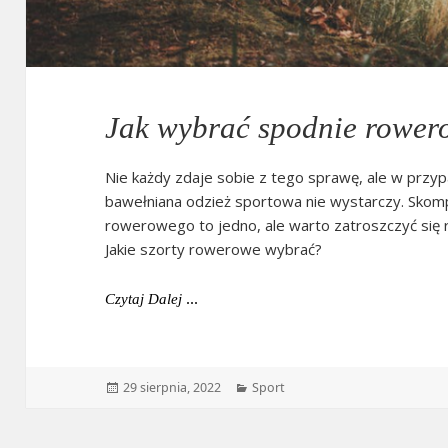
Jak wybrać spodnie rowe
Nie każdy zdaje sobie z tego sprawę, ale w przy
bawełniana odzież sportowa nie wystarczy. Sko
rowerowego to jedno, ale warto zatroszczyć się 
Jakie szorty rowerowe wybrać?
Jak Wybrać Spodnie Rowerowe?
Czytaj Dalej
Data
Kategorie
29 sierpnia, 2022
Sport
publikacji