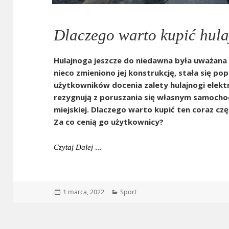
Dlaczego warto kupić hula
Hulajnoga jeszcze do niedawna była uważana 
nieco zmieniono jej konstrukcję, stała się p
użytkowników docenia zalety hulajnogi elekt
rezygnują z poruszania się własnym samocho
miejskiej. Dlaczego warto kupić ten coraz częś
Za co cenią go użytkownicy?
Dlaczego Warto Kupić Hulajnogę Elektry
Czytaj Dalej
Data
Kategorie
1 marca, 2022
Sport
publikacji