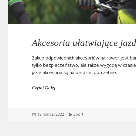
Akcesoria ułatwiające jaz
Zakup odpowiednich akcesoriów na rower jest bar
tylko bezpieczeństwo, ale także wygodę w czasie
jakie akcesoria są najbardziej potrzebne.
Akcesoria Ułatwiające Jazdę Rowerem
Czytaj Dalej
Data
Kategorie
13 marca, 2022
Sport
publikacji