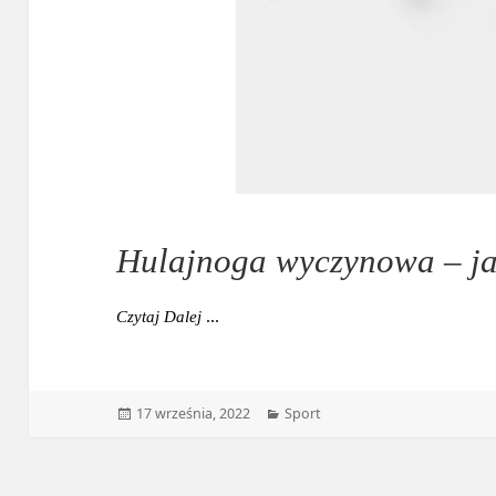
Hulajnoga wyczynowa – j
Hulajnoga Wyczynowa – Jaką Wybrać?
Czytaj Dalej
Data
Kategorie
17 września, 2022
Sport
publikacji