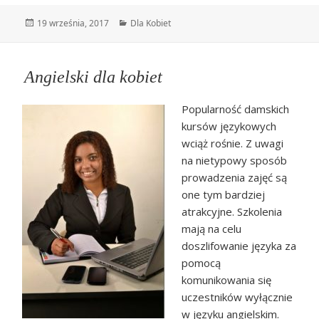
Data
Kategorie
19 września, 2017
Dla Kobiet
publikacji
Angielski dla kobiet
Popularność damskich
kursów językowych
wciąż rośnie. Z uwagi
na nietypowy sposób
prowadzenia zajęć są
one tym bardziej
atrakcyjne. Szkolenia
mają na celu
doszlifowanie języka za
pomocą
komunikowania się
uczestników wyłącznie
w języku angielskim.