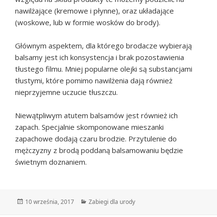
nawilżające (kremowe i płynne), oraz układające
(woskowe, lub w formie wosków do brody).
Głównym aspektem, dla którego brodacze wybierają
balsamy jest ich konsystencja i brak pozostawienia
tłustego filmu. Mniej popularne olejki są substancjami
tłustymi, które pomimo nawilżenia dają również
nieprzyjemne uczucie tłuszczu.
Niewątpliwym atutem balsamów jest również ich
zapach. Specjalnie skomponowane mieszanki
zapachowe dodają czaru brodzie. Przytulenie do
mężczyzny z brodą poddaną balsamowaniu będzie
świetnym doznaniem.
Data
Kategorie
10 września, 2017
Zabiegi dla urody
publikacji