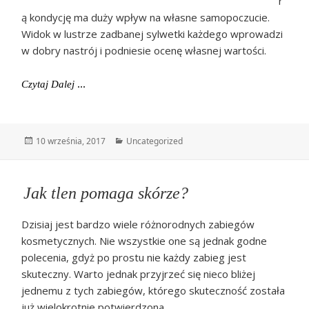
r
ą kondycję ma duży wpływ na własne samopoczucie.
Widok w lustrze zadbanej sylwetki każdego wprowadzi
w dobry nastrój i podniesie ocenę własnej wartości.
Szampon Zoxin-Med
Czytaj Dalej
Data
Kategorie
10 września, 2017
Uncategorized
publikacji
Jak tlen pomaga skórze?
Dzisiaj jest bardzo wiele różnorodnych zabiegów
kosmetycznych. Nie wszystkie one są jednak godne
polecenia, gdyż po prostu nie każdy zabieg jest
skuteczny. Warto jednak przyjrzeć się nieco bliżej
jednemu z tych zabiegów, którego skuteczność została
już wielokrotnie potwierdzona.