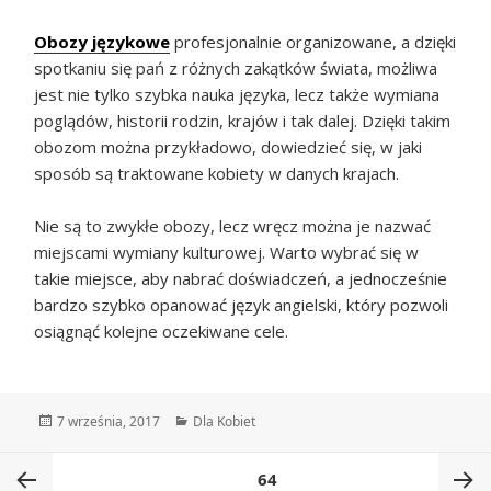
Obozy językowe
profesjonalnie organizowane, a dzięki
spotkaniu się pań z różnych zakątków świata, możliwa
jest nie tylko szybka nauka języka, lecz także wymiana
poglądów, historii rodzin, krajów i tak dalej. Dzięki takim
obozom można przykładowo, dowiedzieć się, w jaki
sposób są traktowane kobiety w danych krajach.
Nie są to zwykłe obozy, lecz wręcz można je nazwać
miejscami wymiany kulturowej. Warto wybrać się w
takie miejsce, aby nabrać doświadczeń, a jednocześnie
bardzo szybko opanować język angielski, który pozwoli
osiągnąć kolejne oczekiwane cele.
Data
Kategorie
7 września, 2017
Dla Kobiet
publikacji
Stronicowanie
PAGE
64
wpisów