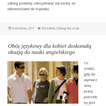
zabieg powinny zdecydować się osoby ze
skłonnościami do trądziku.
Data
Kategorie
8 września, 2017
Dla Kobiet
,
Zabiegi dla urody
publikacji
Obóz językowy dla kobiet doskonałą
okazją do nauki angielskiego
Co
zrobić,
gdy do
wymarz
onej
pracy
potrzeb
ny jest