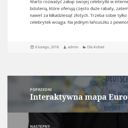
Warto rozważyć zakup swojej celebrytki w interne
biżuterią, które oferują często duże rabaty, zat
nawet za kilkadziesiąt złotych. Trzeba sobie tyl
celebrytek wciąga. Na jednym łańcuszku z pewnośc
Data
Autor
Kategorie
6 lutego, 2018
admin
Dla Kobiet
publikacji
Nawigacja
wpisu
POPRZEDNI
Interaktywna mapa Eur
Poprzedni
wpis:
NASTĘPNY