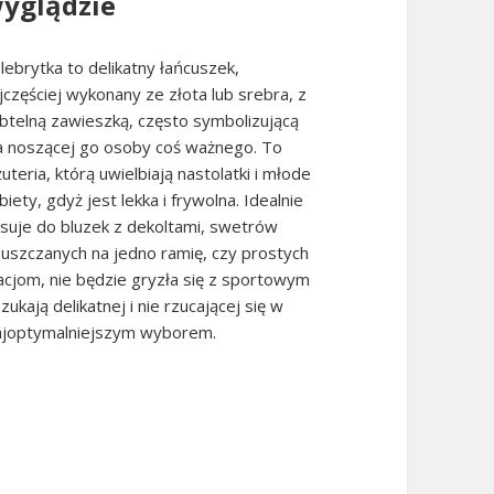
yglądzie
lebrytka to delikatny łańcuszek,
jczęściej wykonany ze złota lub srebra, z
btelną zawieszką, często symbolizującą
a noszącej go osoby coś ważnego. To
żuteria, którą uwielbiają nastolatki i młode
biety, gdyż jest lekka i frywolna. Idealnie
suje do bluzek z dekoltami, swetrów
uszczanych na jedno ramię, czy prostych
cjom, nie będzie gryzła się z sportowym
kają delikatnej i nie rzucającej się w
 najoptymalniejszym wyborem.