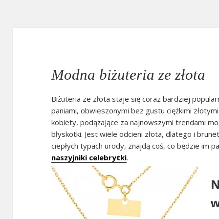
Modna biżuteria ze złota
Biżuteria ze złota staje się coraz bardziej popula
paniami, obwieszonymi bez gustu ciężkimi złotymi 
kobiety, podążające za najnowszymi trendami mody
błyskotki. Jest wiele odcieni złota, dlatego i brune
ciepłych typach urody, znajdą coś, co będzie im 
naszyjniki celebrytki
.
N
w