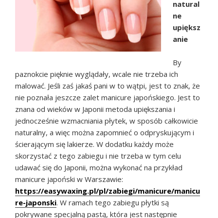
natural
ne
upiększ
anie
By
paznokcie pięknie wyglądały, wcale nie trzeba ich
malować. Jeśli zaś jakaś pani w to wątpi, jest to znak, że
nie poznała jeszcze zalet manicure japońskiego. Jest to
znana od wieków w Japonii metoda upiększania i
jednocześnie wzmacniania płytek, w sposób całkowicie
naturalny, a więc można zapomnieć o odpryskującym i
ścierającym się lakierze. W dodatku każdy może
skorzystać z tego zabiegu i nie trzeba w tym celu
udawać się do Japonii, można wykonać na przykład
manicure japoński w Warszawie:
https://easywaxing.pl/pl/zabiegi/manicure/manicu
re-japonski
. W ramach tego zabiegu płytki są
pokrywane specjalną pastą, która jest następnie