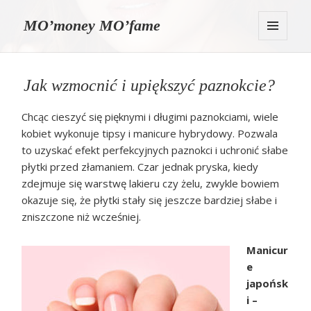
MO’money MO’fame
MENU
I
WIDGETY
Jak wzmocnić i upiększyć paznokcie?
Chcąc cieszyć się pięknymi i długimi paznokciami, wiele
kobiet wykonuje tipsy i manicure hybrydowy. Pozwala
to uzyskać efekt perfekcyjnych paznokci i uchronić słabe
płytki przed złamaniem. Czar jednak pryska, kiedy
zdejmuje się warstwę lakieru czy żelu, zwykle bowiem
okazuje się, że płytki stały się jeszcze bardziej słabe i
zniszczone niż wcześniej.
Manicur
e
japońsk
i –