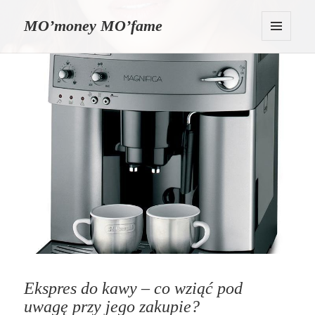
MO’money MO’fame
MENU
I
WIDGETY
Ekspres do kawy – co wziąć pod
uwagę przy jego zakupie?