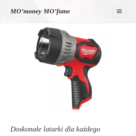
MO’money MO’fame
MENU
I
WIDGETY
Doskonałe latarki dla każdego