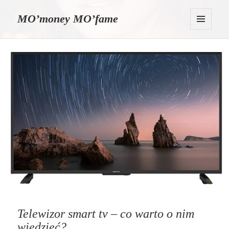
MO’money MO’fame
MENU
I
WIDGETY
Telewizor smart tv – co warto o nim
wiedzieć?