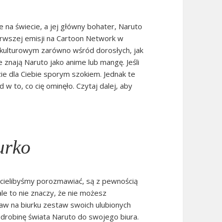
e na świecie, a jej główny bohater, Naruto
rwszej emisji na Cartoon Network w
kulturowym zarówno wśród dorosłych, jak
ie znają Naruto jako anime lub mangę. Jeśli
zie dla Ciebie sporym szokiem. Jednak te
 w to, co cię ominęło. Czytaj dalej, aby
urko
hcielibyśmy porozmawiać, są z pewnością
 ale to nie znaczy, że nie możesz
aw na biurku zestaw swoich ulubionych
odrobinę świata Naruto do swojego biura.