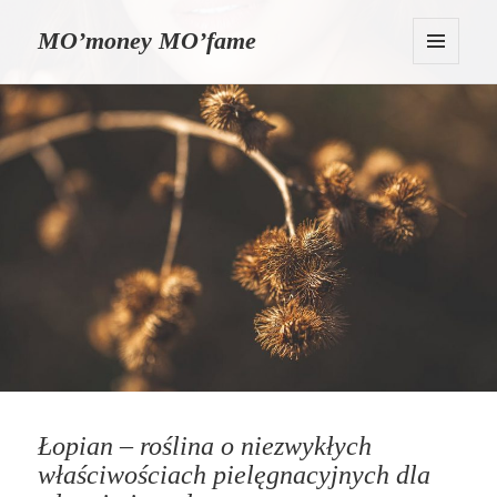
MO’money MO’fame
MENU
I
WIDGETY
Łopian – roślina o niezwykłych
właściwościach pielęgnacyjnych dla