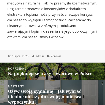
medycynie naturalnej, jak i w przemyśle kosmetycznym.
Regularne stosowanie kosmetyków z dodatkiem
ekstraktu z łopianu może przynieść znaczące korzyści
dla naszego wyglądu i samopoczucia. Zachęcamy do
eksperymentowania z różnymi produktami
zawierającymi łopian i cieszenia się jego dobroczynnymi
efektami dla naszej skóry i włosów.
Data
Autor
Kategorie
1 lipca, 2023
admin
Zdrowie
publikacji
Nawigacja
POPRZEDNI
wpisu
Najpiękniejsze trasy rowerowe w Polsce
Poprzedni
wpis:
NASTĘPNY
Ożyw swoją sypialnię – Jak wybrać
Następny
idealne obrazy do swojego miejsca
wpis:
wypoczynku?