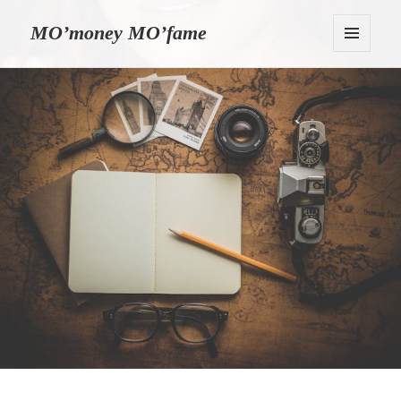
MO’money MO’fame
MENU
I
WIDGETY