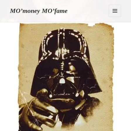
MO’money MO’fame
MENU
I
WIDGETY