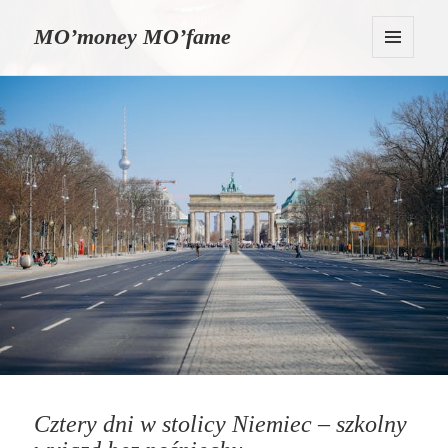
MO’money MO’fame
MENU
I
WIDGETY
Cztery dni w stolicy Niemiec – szkolny