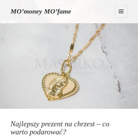
MO’money MO’fame
MENU
I
WIDGETY
Najlepszy prezent na chrzest – co
warto podarować?