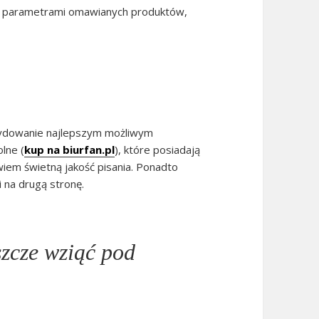
mi parametrami omawianych produktów,
cydowanie najlepszym możliwym
lne (
kup na biurfan.pl
), które posiadają
iem świetną jakość pisania. Ponadto
i na drugą stronę.
szcze wziąć pod