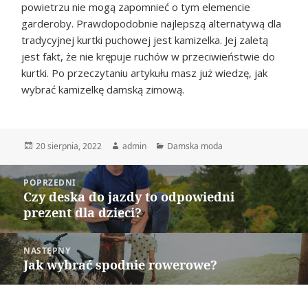
powietrzu nie mogą zapomnieć o tym elemencie
garderoby. Prawdopodobnie najlepszą alternatywą dla
tradycyjnej kurtki puchowej jest kamizelka. Jej zaletą
jest fakt, że nie krępuje ruchów w przeciwieństwie do
kurtki. Po przeczytaniu artykułu masz już wiedzę, jak
wybrać kamizelkę damską zimową.
Data
Autor
Kategorie
20 sierpnia, 2022
admin
Damska moda
publikacji
Nawigacja
POPRZEDNI
wpisu
Czy deska do jazdy to odpowiedni
Poprzedni
prezent dla dzieci?
wpis:
NASTĘPNY
Jak wybrać spodnie rowerowe?
Następny
wpis: