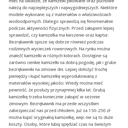
mieć na uwadze, że kamizelki pikowane oraz puchowe
należą do najcieplejszych i najwygodniejszych. Niektóre
modele wykonane są z materiałów o właściwościach
wodoodpornych. Dlatego sprawdzą się fenomenalnie
podczas aktywności fizycznych. Przed zakupem lepiej
sprawdzić, czy kamizelka ma kieszenie oraz kaptur.
Bezrękawnik spisze się dobrze również podczas
rodzinnych wycieczek rowerowych. Na rynku można
znaleźć kamizelki w różnych kolorach. Dostępne są
zarówno cienkie kamizelki na dobrą pogodę, jak i grube
bezrękawniki na zimowe dni. Lepiej dołożyć trochę
pieniędzy i kupić kamizelkę wyprodukowaną z
materiałów wysokiej jakości. Wtedy można mieć
pewność, że posłuży przynajmniej kilka lat. Grubą
kamizelkę trzeba koniecznie zakupić w sezonie
zimowym. Bezrękawnik ma przede wszystkim
zabezpieczać nas przed chłodem. Już za 150-250 zł
można kupić oryginalną kamizelkę, więc nie są to duże
koszty. Osoby, które lubią spędzać czas na świeżym