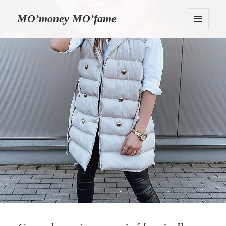
MO’money MO’fame
MENU
I
WIDGETY